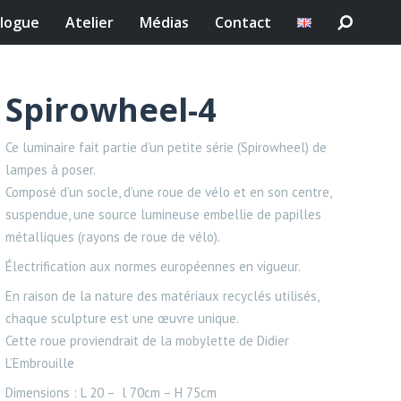
logue
Atelier
Médias
Contact
Spirowheel-4
Ce luminaire fait partie d’un petite série (Spirowheel) de
lampes à poser.
Composé d’un socle, d’une roue de vélo et en son centre,
suspendue, une source lumineuse embellie de papilles
métalliques (rayons de roue de vélo).
Électrification aux normes européennes en vigueur.
En raison de la nature des matériaux recyclés utilisés,
chaque sculpture est une œuvre unique.
Cette roue proviendrait de la mobylette de Didier
L’Embrouille
Dimensions : L 20 – l 70cm – H 75cm